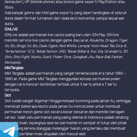
(komputer), HP (Mobile phone) atau konsol game seperti PlayStation atau
Xbox.
Ada banyak genre dan titel game esports yang dipertandingkan di seluruh
dunia dalam format turnamen dari skala kecil, komunitas sampai kejuaraan
dunia.
IDNLIVE
IDNLive adalah permainan live casino paling baru dari IDN Play. IDN live
memiliki service live casino dengan game
Baccarat, Roulette, Dragon Tiger,
Sic Bo, Bingo Sic Bo, Dadu Oglok, Red White, Lempar Koin Head Tail, Dice 6,
Terka Nomor 12 D, Tebak Nomor 24D, Tebak Billiard, Xoc Dia, Grandprix, 3D
Shio, Shio Fight, Niuniu, Suwit, Poker Dice, Gongball Jitu, Race Ball, Fantan,
Monopoly.
MMTangkas
MM Tangkas adalah permainan yang sangat terkenal pada era tahun 1980 –
1990 an. Pada game MM Tangkas menggunkan konsep permainan poker
dengan cara mencari kombinasi terbaik untuk 5 kartu antara 7 kartu
tersedia.
Slot
Slot sudah sangat digemari hingga menjadi booming pada jaman itu, sehingga
membuat beberapa kasino pada jaman itu memutuskan untuk membuat
permainan mesin game slot secara besar-besaran dan memiliki beragam
variasi. Salah satu permainan yang paling dikenal di Indonesia adalah dindong
atau slot buah, sayangnya operasi permainan ini sempat di tutup oleh pihak
berwenang karena dianggap melanggar hukum yang berlaku dan membuat
game ini perlahan mulai dilupakan oleh masyarakat.