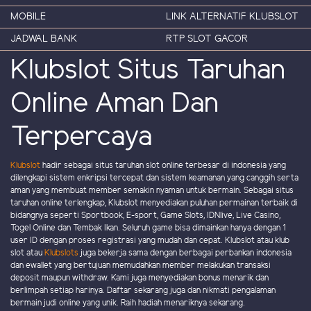
MOBILE
LINK ALTERNATIF KLUBSLOT
JADWAL BANK
RTP SLOT GACOR
Klubslot Situs Taruhan
Online Aman Dan
Terpercaya
Klubslot
hadir sebagai situs taruhan slot online terbesar di indonesia yang
dilengkapi sistem enkripsi tercepat dan sistem keamanan yang canggih serta
aman yang membuat member semakin nyaman untuk bermain. Sebagai situs
taruhan online terlengkap, Klubslot menyediakan puluhan permainan terbaik di
bidangnya seperti Sportbook, E-sport, Game Slots, IDNlive, Live Casino,
Togel Online dan Tembak Ikan. Seluruh game bisa dimainkan hanya dengan 1
user ID dengan proses registrasi yang mudah dan cepat. Klubslot atau klub
slot atau
Klubslots
juga bekerja sama dengan berbagai perbankan indonesia
dan ewallet yang bertujuan memudahkan member melakukan transaksi
deposit maupun withdraw. Kami juga menyediakan bonus menarik dan
berlimpah setiap harinya. Daftar sekarang juga dan nikmati pengalaman
bermain judi online yang unik. Raih hadiah menariknya sekarang.