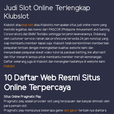
Judi Slot Online Terlengkap
Klubslot
Klubslot atau
klub slot
atau Klubslots merupakan situs judi online resmi yang
memiliki legalitas dan lisensi dari PAGCOR (Philippine Amusement and Gaming
Corporation) dan BMM Testlabs sehingga terjamin keamanannya. Didukung
oleh customer service ramah dan profesional tersedia 24 jam nonstop yang
siap membantu member kapan saja. Klubslot telah berkomitmen memberikan
pelayanan terbaik dengan meningkatkan kualitas website kami dan
menyediakan pelayanan lewat video tutorial, panduan betting, link alternatif
dan fitur menarik lainnya untuk membantu member meraih kemenangan.
Daftar sekarang juga di Klubslot dan menangkan hadiahnya di website kami
Klubslot
10 Daftar Web Resmi Situs
Online Terpercaya
Situs Online Pragmatic Play
Pragmatic play adalah provider slot yang terpopuler dan banyak diminati oleh
para pemain slot.
Pragmatic play mempunyai beberapa game
slot gacor
terbaik nya diantara