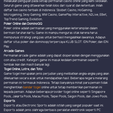
melakukan pengujian pada setiap permainan casino online yang kami sediakan.
Seluruh game yang ditawarkan telah lolos dari syarat dan ketentuan. Inilah
daftar live casino terbaik di Indonesia: Sbobet Casino, HoGaming,
Microgaming, Sexy Gaming, WM Casino, GamePlay Interactive, N2Live, EBet,
TopTrend Gaming, Evolution.
Poker Online dan DominoQQ
Poker online adalah permainan yang menggunakan keterampilan dalam
bermain taruhan kartu. Game ini mampu menguras otak karena harus
mempunyai strategi yang pas untuk berhasil mengalahkan lawannya. Adapun
daftar situs poker dan dominoqq terpercaya KLUB SLOT: IDN Poker, dan IDN
Play.
Arcade Games
Permainan arcade game adalah yang dapat dioperasikan dengan menggunakan
coin atau credit. Kategori game ini masuk kedalam permainan seperti
tembak ikan dan masih banyak lagi.
Togel Online, Lotre, dan Toto
Game togel merupakan jenis perjudian yang melibatkan angka-angka yang akan
dikeluarkan secara acak untuk mendapatkan hasil. Beberapa negara melarang
permainan ini termasuk Indonesia. Tetapi banyaknya minat para pemain tidak
menghentikan
bandar togel
online untuk tetap memberikan permainan ini
kepada pemain. Adapun beberapa provider togel online seperti Singapore
Pools, Jakarta Pools, Macau Pools, Taipei Pools, Saigon Pools, dan Jowo Pools.
Esports
Esports atau Electronic Sports adalah istilah yang sangat populer saat ini.
Esports adalah jenis olahraga berbasis peralatan elektronik seperti PC