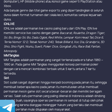
(komputer), HP (Mobile phone) atau konsol game seperti PlayStation atau
Xbox.
Ada banyak genre dan titel game esports yang dipertandingkan di seluruh
dunia dalam format turnamen dari skala kecil, komunitas sampai kejuaraan
dunia.
IDNLIVE
IDNLive adalah permainan live casino paling baru dari IDN Play. IDN live
memiliki service live casino dengan game
Baccarat, Roulette, Dragon Tiger,
Sic Bo, Bingo Sic Bo, Dadu Oglok, Red White, Lempar Koin Head Tail, Dice 6,
Terka Nomor 12 D, Tebak Nomor 24D, Tebak Billiard, Xoc Dia, Grandprix, 3D
Shio, Shio Fight, Niuniu, Suwit, Poker Dice, Gongball Jitu, Race Ball, Fantan,
Monopoly.
MMTangkas
MM Tangkas adalah permainan yang sangat terkenal pada era tahun 1980 –
1990 an. Pada game MM Tangkas menggunkan konsep permainan poker
dengan cara mencari kombinasi terbaik untuk 5 kartu antara 7 kartu
tersedia.
Slot
Slot sudah sangat digemari hingga menjadi booming pada jaman itu, sehingga
membuat beberapa kasino pada jaman itu memutuskan untuk membuat
permainan mesin game slot secara besar-besaran dan memiliki beragam
variasi. Salah satu permainan yang paling dikenal di Indonesia adalah dindong
atau slot buah, sayangnya operasi permainan ini sempat di tutup oleh pihak
berwenang karena dianggap melanggar hukum yang berlaku dan membuat
game ini perlahan mulai dilupakan oleh masyarakat.