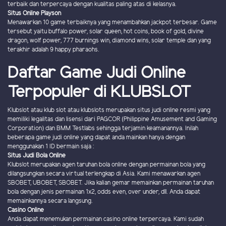
terbaik dan terpercaya dengan kualitas paling atas di kelasnya.
Situs Online Playson
Menawarkan 10 game terbaiknya yang menambahkan jackpot terbesar. Game
tersebut yaitu buffalo power, solar queen, hot coins, book of gold, divine
dragon, wolf power, 777 burnings win, diamond wins, solar temple dan yang
terakhir adalah 9 happy pharaohs.
Daftar Game Judi Online
Terpopuler di KLUBSLOT
Klubslot atau klub slot atau klubslots merupakan situs judi online resmi yang
memiliki legalitas dan lisensi dari PAGCOR (Philippine Amusement and Gaming
Corporation) dan BMM Testlabs sehingga terjamin keamanannya. Inilah
beberapa game judi online yang dapat anda mainkan hanya dengan
menggunakan 1 ID bermain saja :
Situs Judi Bola Online
Klubslot merupakan agen taruhan bola online dengan permainan bola yang
dilangsungkan secara virtual terlengkap di Asia. Kami menawarkan agen
SBOBET, UBOBET, SBOBET. Jika kalian gemar memainkan permainan taruhan
bola dengan jenis permainan 1x2, odds even, over under, dll. Anda dapat
memainkannya secara langsung.
Casino Online
Anda dapat menemukan permainan casino online terpercaya. Kami sudah