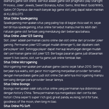
diantara game slot online. Berikut adalah game slot pragmatic play Starlight
Princess, Joker Jewels, Sweet Bonanza, Aztec Gems, Wild West Gold/WWG,
Gates Of Olympus dan masih banyak lagi game slot yang dapat kalian mainkan
di KLUBSLOTS
Situs Online Spadegaming
Spadegaming merupakan situs yang paling top di bagian Asia saat ini. sejak
berdirinya spadegaming, situs online tersebut mampu merilis lebih dari
ratusan game slot terbaik yang mendukung dari beberapa bahasa.
Situs Online Joker123 Gaming
Slot Joker adalah permainan casino online dan slot online dari provider joker
gaming. Permainan joker123 sangat mudah dimengerti, dan dipahami oleh
para player slot. Sehingga player dapat meraup keuntungan dengan mudah
dari permainan game slot joker123. Berbagai pasaran game judi ditawarkan
seperti live casino, slot, serta game judi online tembak ikan.
Situs Online Microgaming
Microgaming merupakan perusahaan game casino sejak tahun 2010. Seiring
berjalan nya waktu, slot gacor microgaming menjadikan provider tersebut
dengan menyediakan game judi slot online.Dan akhirnya microgaming mampu
bersaing dengan para provider besar lainnya.
Situs Online Boongo
Boongo merupakan salah satu situs online yang permainan nya didominisasi
dengan history China. Tema permainan nya mengadopsi dari cerita dan
histori China seperti super rich god, great panda, wu kong, lord fortune,
goodness of the moon, shen long mi bao.
Situs Online PG Soft